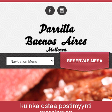
RESERVAR MESA
kuinka ostaa postimyynti
morsiamen