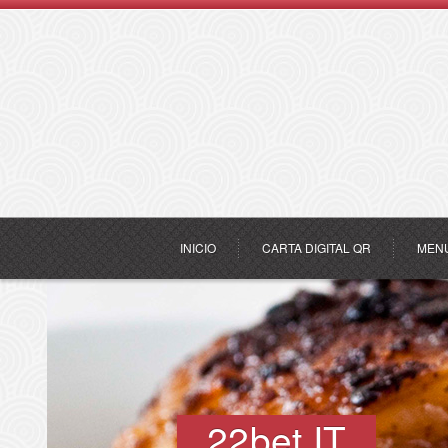
INICIO
CARTA DIGITAL QR
MEN
22bet IT