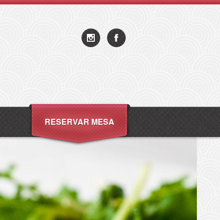
RESERVAR MESA