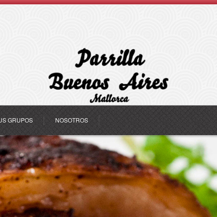
US GRUPOS
NOSOTROS