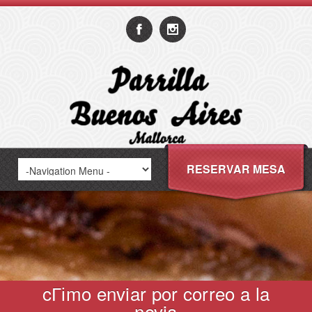
RESERVAR MESA
cГіmo enviar por correo a la
novia