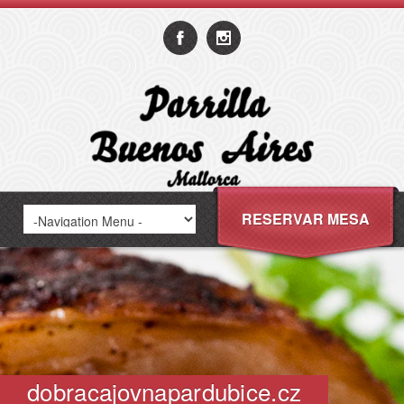
RESERVAR MESA
dobracajovnapardubice.cz