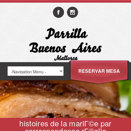
RESERVAR MESA
histoires de la mariГ©e par
correspondance rГ©elle