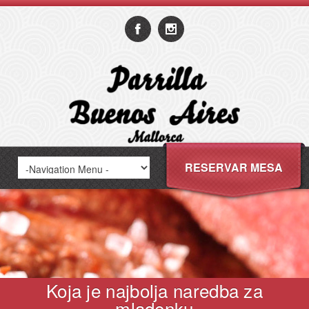
RESERVAR MESA
Koja je najbolja naredba za
mladenku