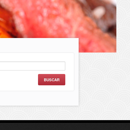
scar: