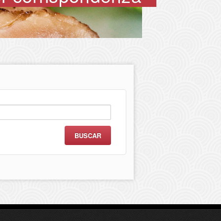
scar: