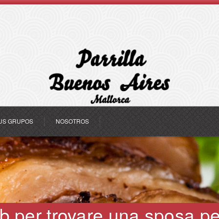
US GRUPOS
NOSOTROS
eb per trovare una sposa p