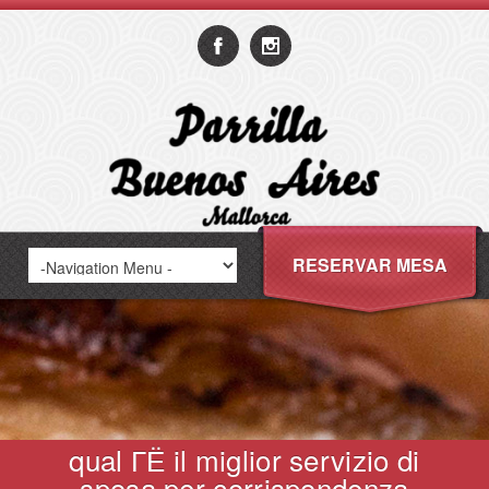
RESERVAR MESA
qual ГЁ il miglior servizio di
sposa per corrispondenza