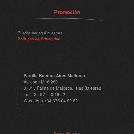
Promoción
Puedes ver aquí nuestras
Políticas de Privacidad.
Parrilla Buenos Aires Mallorca
Av. Joan Miró 280
07015 Palma de Mallorca, Islas Baleares
Tel. +34 971 40 18 42
WhatsApp +34 675 04 92 82