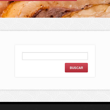
Buscar: