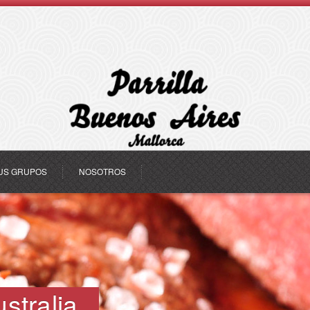
US GRUPOS
NOSOTROS
ustralia