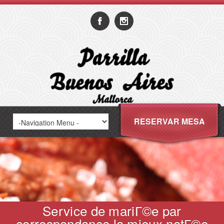
RESERVAR MESA
Service de mariГ©e par
correspondance la mieux notГ©e