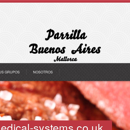
US GRUPOS
NOSOTROS
edical-systems.co.uk